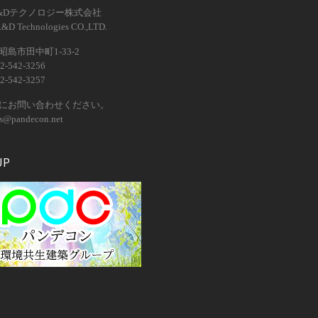
&Dテクノロジー株式会社
R&D Technologies CO.,LTD.
島市田中町1-33-2
2-542-3256
2-542-3257
にお問い合わせください。
os@pandecon.net
UP