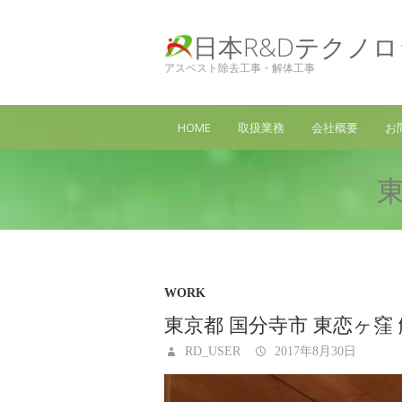
日本R&Dテクノ
アスベスト除去工事・解体工事
HOME
取扱業務
会社概要
お
東
WORK
東京都 国分寺市 東恋ヶ窪
RD_USER
2017年8月30日