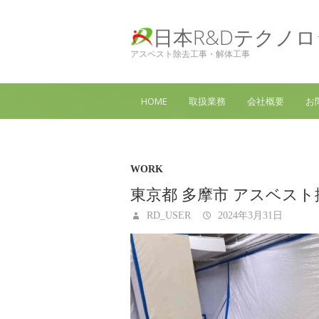
日本R&Dテクノ
アスベスト除去工事・解体工事
HOME
取扱業務
会社概要
お
WORK
東京都 多摩市 アスベス
RD_USER
2024年3月31日