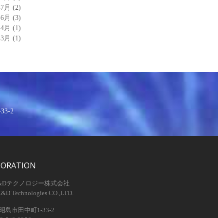
年7月
(2)
年6月
(3)
年4月
(1)
年3月
(1)
3-2
PORATION
&Dテクノロジー株式会社
R&D Technologies CO.,LTD.
島市田中町1-33-2