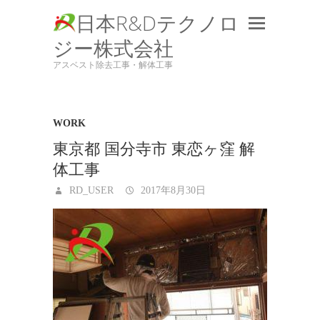
日本R&Dテクノロ
ジー株式会社
アスベスト除去工事・解体工事
WORK
東京都 国分寺市 東恋ヶ窪 解
体工事
RD_USER
2017年8月30日