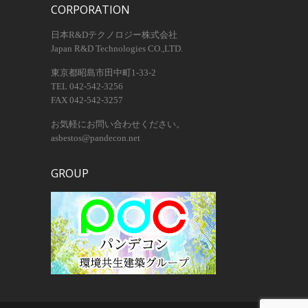
CORPORATION
日本R&Dテクノロジー株式会社
Japan R&D Technologies CO.,LTD.
東京都昭島市田中町1-33-2
TEL 042-542-3256
FAX 042-542-3257
お気軽にお問い合わせください。
asbestos@pandecon.net
GROUP