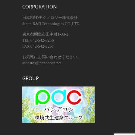
CORPORATION
日本R&Dテクノロジー株式会社
Japan R&D Technologies CO.,LTD.
東京都昭島市田中町1-33-2
TEL 042-542-3256
FAX 042-542-3257
お気軽にお問い合わせください。
asbestos@pandecon.net
GROUP