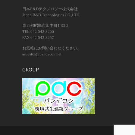
日本R&Dテクノロジー株式会社
Japan R&D Technologies CO.,LTD.
東京都昭島市田中町1-33-2
TEL 042-542-3256
FAX 042-542-3257
お気軽にお問い合わせください。
asbestos@pandecon.net
GROUP