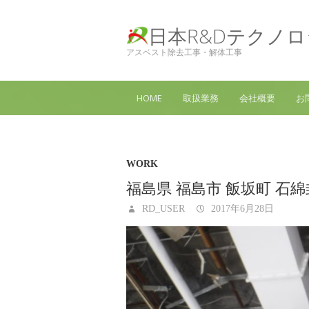
日本R&Dテクノ
アスベスト除去工事・解体工事
HOME
取扱業務
会社概要
お
WORK
福島県 福島市 飯坂町 石
RD_USER
2017年6月28日