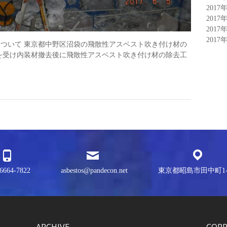
2017
2017
2017
2017
ついて 東京都中野区沼袋の飛散性アスベスト吹き付け材の
を受け内装材撤去後に飛散性アスベスト吹き付け材の除去工
6664-7822
asbestos@pandecon.net
東京都昭島市田中町1-3