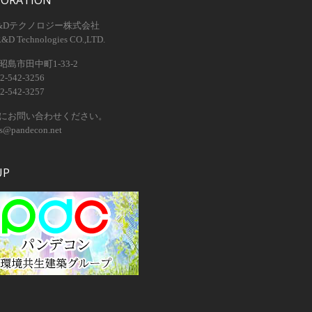
PORATION
&Dテクノロジー株式会社
R&D Technologies CO.,LTD.
島市田中町1-33-2
2-542-3256
2-542-3257
にお問い合わせください。
os@pandecon.net
UP