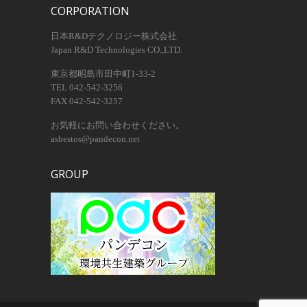
CORPORATION
日本R&Dテクノロジー株式会社
Japan R&D Technologies CO.,LTD.
東京都昭島市田中町1-33-2
TEL 042-542-3256
FAX 042-542-3257
お気軽にお問い合わせください。
asbestos@pandecon.net
GROUP