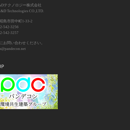
&Dテクノロジー株式会社
R&D Technologies CO.,LTD.
島市田中町1-33-2
2-542-3256
2-542-3257
にお問い合わせください。
os@pandecon.net
UP