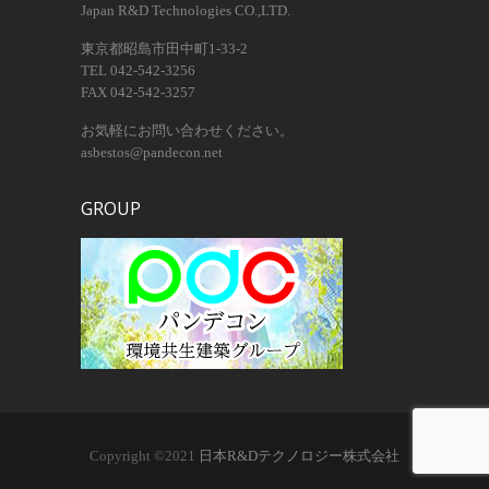
Japan R&D Technologies CO.,LTD.
東京都昭島市田中町1-33-2
TEL 042-542-3256
FAX 042-542-3257
お気軽にお問い合わせください。
asbestos@pandecon.net
GROUP
Copyright ©2021
日本R&Dテクノロジー株式会社