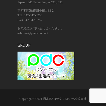
Japan R&D Technologies CO.,LTD.
東京都昭島市田中町1-33-2
TEL 042-542-3256
FAX 042-542-3257
お気軽にお問い合わせください。
asbestos@pandecon.net
GROUP
Copyright ©2021
日本R&Dテクノロジー株式会社