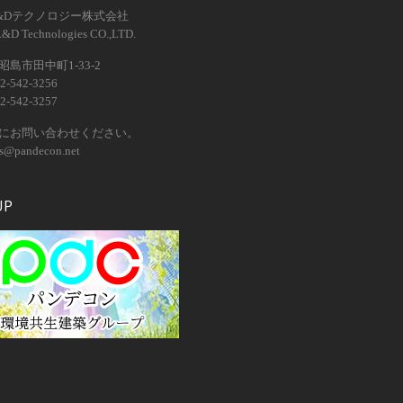
&Dテクノロジー株式会社
R&D Technologies CO.,LTD.
島市田中町1-33-2
2-542-3256
2-542-3257
にお問い合わせください。
os@pandecon.net
UP