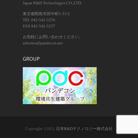
Japan R&D Technologies CO.,LTD.
東京都昭島市田中町1-33-2
TEL 042-542-3256
FAX 042-542-3257
お気軽にお問い合わせください。
asbestos@pandecon.net
GROUP
Copyright ©2021
日本R&Dテクノロジー株式会社