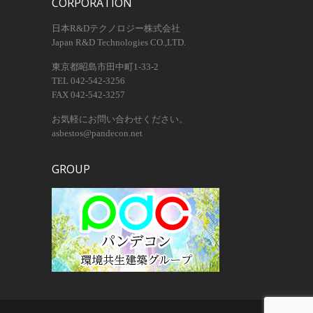
CORPORATION
日本R&Dテクノロジー株式会社
Japan R&D Technologies CO.,LTD.
東京都昭島市田中町1-33-2
TEL 042-542-3256
FAX 042-542-3257
お気軽にお問い合わせください。
asbestos@pandecon.net
GROUP