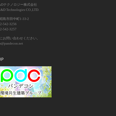
&Dテクノロジー株式会社
R&D Technologies CO.,LTD.
島市田中町1-33-2
2-542-3256
2-542-3257
にお問い合わせください。
os@pandecon.net
UP