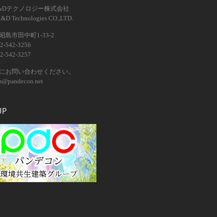
&Dテクノロジー株式会社
R&D Technologies CO.,LTD.
島市田中町1-33-2
2-542-3256
2-542-3257
にお問い合わせください。
os@pandecon.net
UP