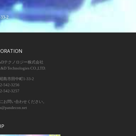
3-2
PORATION
&Dテクノロジー株式会社
R&D Technologies CO.,LTD.
島市田中町1-33-2
2-542-3256
2-542-3257
にお問い合わせください。
os@pandecon.net
UP