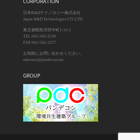
CORPORATION
日本R&Dテクノロジー株式会社
Japan R&D Technologies CO.,LTD.
東京都昭島市田中町1-33-2
TEL 042-542-3256
FAX 042-542-3257
お気軽にお問い合わせください。
asbestos@pandecon.net
GROUP