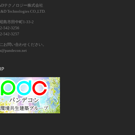
&Dテクノロジー株式会社
R&D Technologies CO.,LTD.
島市田中町1-33-2
2-542-3256
2-542-3257
にお問い合わせください。
os@pandecon.net
UP