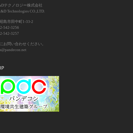
&Dテクノロジー株式会社
R&D Technologies CO.,LTD.
島市田中町1-33-2
2-542-3256
2-542-3257
にお問い合わせください。
os@pandecon.net
UP