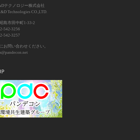
&Dテクノロジー株式会社
R&D Technologies CO.,LTD.
島市田中町1-33-2
2-542-3256
2-542-3257
にお問い合わせください。
os@pandecon.net
UP