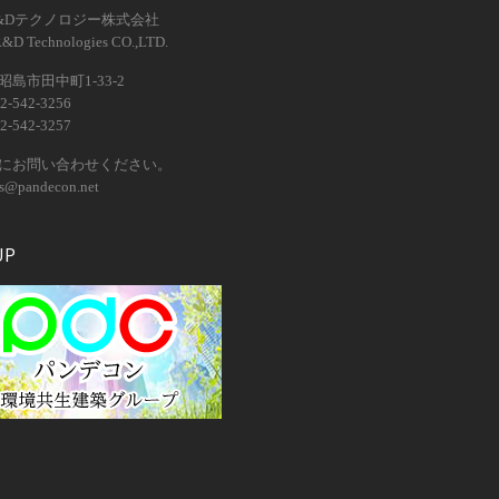
&Dテクノロジー株式会社
R&D Technologies CO.,LTD.
島市田中町1-33-2
2-542-3256
2-542-3257
にお問い合わせください。
os@pandecon.net
UP