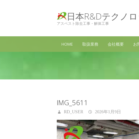
日本R&Dテクノ
アスベスト除去工事・解体工事
HOME
取扱業務
会社概要
お
IMG_5611
RD_USER
2026年1月9日