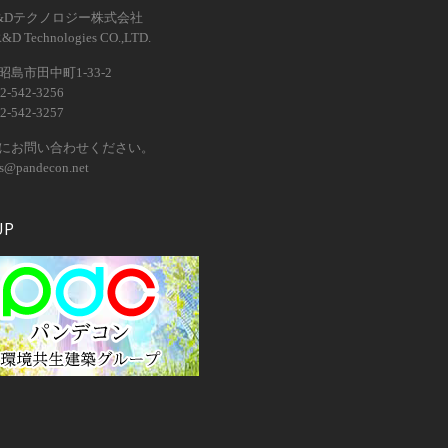
&Dテクノロジー株式会社
R&D Technologies CO.,LTD.
島市田中町1-33-2
2-542-3256
2-542-3257
にお問い合わせください。
os@pandecon.net
UP