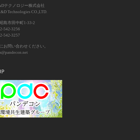
&Dテクノロジー株式会社
R&D Technologies CO.,LTD.
島市田中町1-33-2
2-542-3256
2-542-3257
にお問い合わせください。
os@pandecon.net
UP