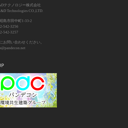
&Dテクノロジー株式会社
R&D Technologies CO.,LTD.
島市田中町1-33-2
2-542-3256
2-542-3257
にお問い合わせください。
os@pandecon.net
UP