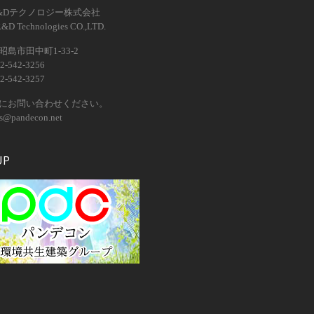
&Dテクノロジー株式会社
R&D Technologies CO.,LTD.
島市田中町1-33-2
2-542-3256
2-542-3257
にお問い合わせください。
os@pandecon.net
UP