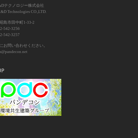
&Dテクノロジー株式会社
R&D Technologies CO.,LTD.
島市田中町1-33-2
2-542-3256
2-542-3257
にお問い合わせください。
os@pandecon.net
UP